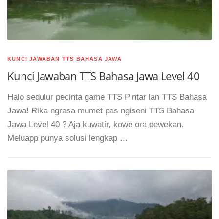
KUNCI JAWABAN TTS BAHASA JAWA
Kunci Jawaban TTS Bahasa Jawa Level 40
Halo sedulur pecinta game TTS Pintar lan TTS Bahasa
Jawa! Rika ngrasa mumet pas ngiseni TTS Bahasa
Jawa Level 40 ? Aja kuwatir, kowe ora dewekan.
Meluapp punya solusi lengkap …