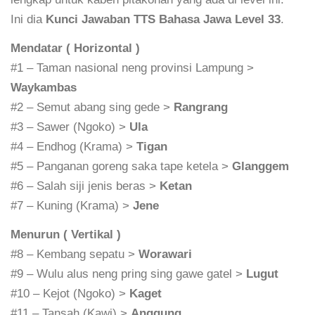
Ini dia
Kunci Jawaban TTS Bahasa Jawa Level 33
.
Mendatar ( Horizontal )
#1 – Taman nasional neng provinsi Lampung >
Waykambas
#2 – Semut abang sing gede >
Rangrang
#3 – Sawer (Ngoko) >
Ula
#4 – Endhog (Krama) >
Tigan
#5 – Panganan goreng saka tape ketela >
Glanggem
#6 – Salah siji jenis beras >
Ketan
#7 – Kuning (Krama) >
Jene
Menurun ( Vertikal )
#8 – Kembang sepatu >
Worawari
#9 – Wulu alus neng pring sing gawe gatel >
Lugut
#10 – Kejot (Ngoko) >
Kaget
#11 – Tansah (Kawi) >
Anggung