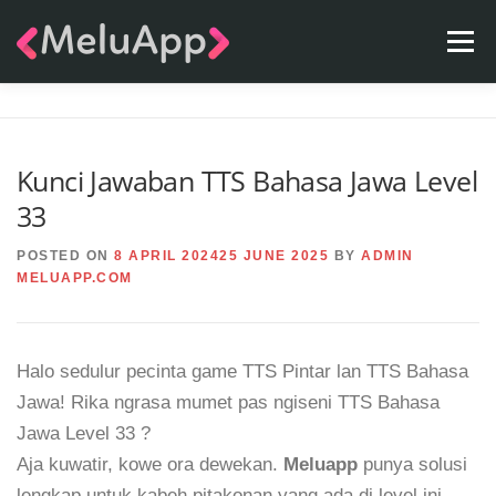
Skip
Menu
to
content
APPS
TEAM
CONTACT
FAQ
BLOG
Kunci Jawaban TTS Bahasa Jawa Level
33
POSTED ON
8 APRIL 2024
25 JUNE 2025
BY
ADMIN
MELUAPP.COM
Halo sedulur pecinta game TTS Pintar lan TTS Bahasa
Jawa! Rika ngrasa mumet pas ngiseni TTS Bahasa
Jawa Level 33 ?
Aja kuwatir, kowe ora dewekan.
Meluapp
punya solusi
lengkap untuk kabeh pitakonan yang ada di level ini.