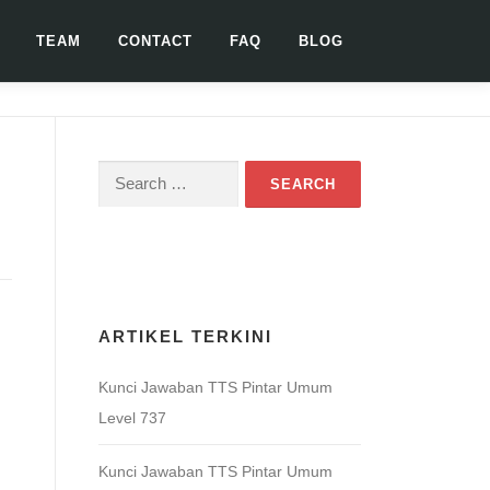
TEAM
CONTACT
FAQ
BLOG
Search
for:
Download Game TTS Pintar
ARTIKEL TERKINI
Kunci Jawaban TTS Pintar Umum
Level 737
Kunci Jawaban TTS Pintar Umum