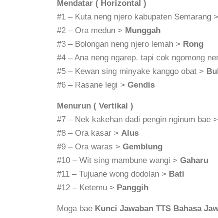
Mendatar ( Horizontal )
#1 – Kuta neng njero kabupaten Semarang 
#2 – Ora medun >
Munggah
#3 – Bolongan neng njero lemah >
Rong
#4 – Ana neng ngarep, tapi cok ngomong n
#5 – Kewan sing minyake kanggo obat >
Bu
#6 – Rasane legi >
Gendis
Menurun ( Vertikal )
#7 – Nek kakehan dadi pengin nginum bae 
#8 – Ora kasar >
Alus
#9 – Ora waras >
Gemblung
#10 – Wit sing mambune wangi >
Gaharu
#11 – Tujuane wong dodolan >
Bati
#12 – Ketemu >
Panggih
Moga bae
Kunci Jawaban TTS Bahasa Jaw