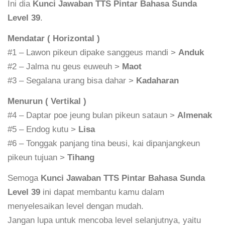
Ini dia
Kunci Jawaban TTS Pintar Bahasa Sunda
Level 39
.
Mendatar ( Horizontal )
#1 – Lawon pikeun dipake sanggeus mandi >
Anduk
#2 – Jalma nu geus euweuh >
Maot
#3 – Segalana urang bisa dahar >
Kadaharan
Menurun ( Vertikal )
#4 – Daptar poe jeung bulan pikeun sataun >
Almenak
#5 – Endog kutu >
Lisa
#6 – Tonggak panjang tina beusi, kai dipanjangkeun
pikeun tujuan >
Tihang
Semoga
Kunci Jawaban TTS Pintar Bahasa Sunda
Level 39
ini dapat membantu kamu dalam
menyelesaikan level dengan mudah.
Jangan lupa untuk mencoba level selanjutnya, yaitu