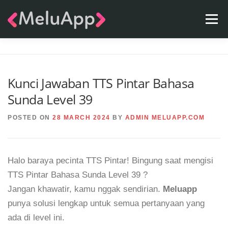
Skip
Menu
to
content
APPS
TEAM
CONTACT
FAQ
BLOG
Kunci Jawaban TTS Pintar Bahasa
Sunda Level 39
POSTED ON
28 MARCH 2024
BY
ADMIN MELUAPP.COM
Halo baraya pecinta TTS Pintar! Bingung saat mengisi
TTS Pintar Bahasa Sunda Level 39 ?
Jangan khawatir, kamu nggak sendirian.
Meluapp
punya solusi lengkap untuk semua pertanyaan yang
ada di level ini.