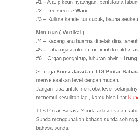
#1 – Alat pikeun nyaangan, bentukana tabung
#2 – Teu sieun >
Wani
#3 – Kulitna kandel tur cucuk, bauna seuke
Menurun ( Vertikal )
#4 – Kacang anu buahna dipelak dina taneu
#5 – Loba ngalakukeun tur pinuh ku aktivita
#6 – Organ penghirup, luhuran biwir >
Irung
Semoga
Kunci Jawaban TTS Pintar Bahas
menyelesaikan level dengan mudah.
Jangan lupa untuk mencoba level selanjutny
menemui kesulitan lagi, kamu bisa lihat
Kun
TTS Pintar Bahasa Sunda adalah salah satu 
Sunda menggunakan bahasa sunda sehingga 
bahasa sunda.