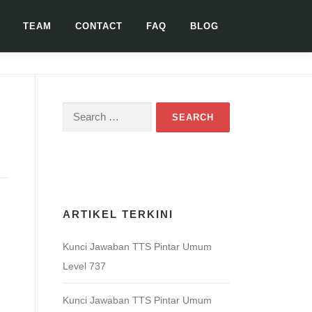
TEAM
CONTACT
FAQ
BLOG
Search
for:
Download Game TTS Pintar
ARTIKEL TERKINI
Kunci Jawaban TTS Pintar Umum
Level 737
Kunci Jawaban TTS Pintar Umum