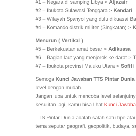
#1 – Negara di samping Libya >
Aljazair
#2 – Ibukota Sulawesi Tenggara >
Kendari
#3 – Wilayah Spanyol yang dulu dikuasai 
#4 – Komando distrik militer (Singkatan) >
K
Menurun ( Vertikal )
#5 – Berkekuatan amat besar >
Adikuasa
#6 – Bagian laut yang menjorok ke darat >
T
#7 – Ibukota provinsi Maluku Utara >
Sofifi
Semoga
Kunci Jawaban TTS Pintar Dunia 
level dengan mudah.
Jangan lupa untuk mencoba level selanjutny
kesulitan lagi, kamu bisa lihat
Kunci Jawaban
TTS Pintar Dunia adalah salah satu tipe ata
tema seputar geografi, geopolitik, budaya, se