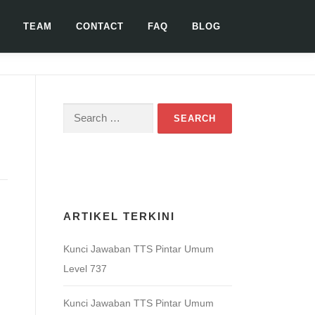
TEAM
CONTACT
FAQ
BLOG
Search
for:
Download Game TTS Pintar
ARTIKEL TERKINI
Kunci Jawaban TTS Pintar Umum
Level 737
Kunci Jawaban TTS Pintar Umum