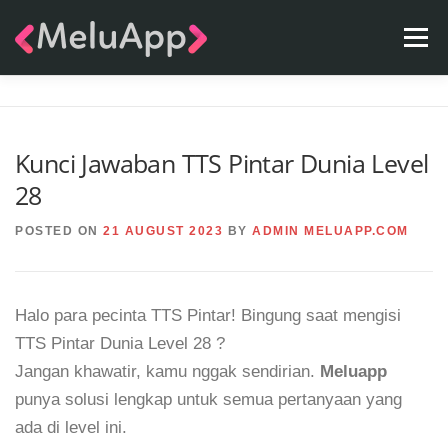
Skip
Menu
to
content
APPS
TEAM
CONTACT
FAQ
BLOG
Kunci Jawaban TTS Pintar Dunia Level
28
POSTED ON
21 AUGUST 2023
BY
ADMIN MELUAPP.COM
Halo para pecinta TTS Pintar! Bingung saat mengisi
TTS Pintar Dunia Level 28 ?
Jangan khawatir, kamu nggak sendirian.
Meluapp
punya solusi lengkap untuk semua pertanyaan yang
ada di level ini.