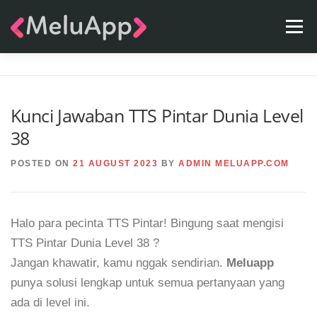
Skip
Menu
to
content
APPS
TEAM
CONTACT
FAQ
BLOG
Kunci Jawaban TTS Pintar Dunia Level
38
POSTED ON
21 AUGUST 2023
BY
ADMIN MELUAPP.COM
Halo para pecinta TTS Pintar! Bingung saat mengisi
TTS Pintar Dunia Level 38 ?
Jangan khawatir, kamu nggak sendirian.
Meluapp
punya solusi lengkap untuk semua pertanyaan yang
ada di level ini.