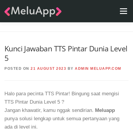
Skip
Menu
to
content
APPS
TEAM
CONTACT
FAQ
BLOG
Kunci Jawaban TTS Pintar Dunia Level
5
POSTED ON
21 AUGUST 2023
BY
ADMIN MELUAPP.COM
Halo para pecinta TTS Pintar! Bingung saat mengisi
TTS Pintar Dunia Level 5 ?
Jangan khawatir, kamu nggak sendirian.
Meluapp
punya solusi lengkap untuk semua pertanyaan yang
ada di level ini.