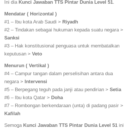
Ini dia
Kunci Jawaban TTS Pintar Dunia Level 51
.
Mendatar ( Horizontal )
#1 – Ibu kota Arab Saudi >
Riyadh
#2 – Tindakan sebagai hukuman kepada suatu negara >
Sanksi
#3 – Hak konstitusional penguasa untuk membatalkan
keputusan >
Veto
Menurun ( Vertikal )
#4 – Campur tangan dalam perselisihan antara dua
negara >
Intervensi
#5 – Berpegang teguh pada janji atau pendirian >
Setia
#6 – Ibu kota Qatar >
Doha
#7 – Rombongan berkendaraan (unta) di padang pasir >
Kafilah
Semoga
Kunci Jawaban TTS Pintar Dunia Level 51
ini