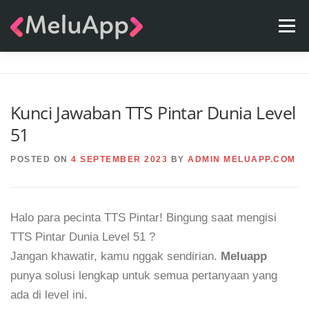
Skip
Menu
to
content
APPS
TEAM
CONTACT
FAQ
BLOG
Kunci Jawaban TTS Pintar Dunia Level
51
POSTED ON
4 SEPTEMBER 2023
BY
ADMIN MELUAPP.COM
Halo para pecinta TTS Pintar! Bingung saat mengisi
TTS Pintar Dunia Level 51 ?
Jangan khawatir, kamu nggak sendirian.
Meluapp
punya solusi lengkap untuk semua pertanyaan yang
ada di level ini.