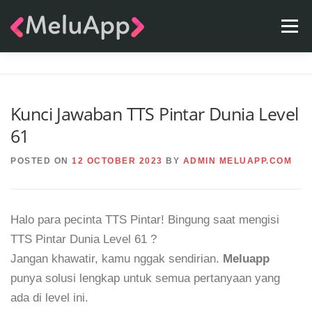
Skip
Menu
to
content
APPS
TEAM
CONTACT
FAQ
BLOG
Kunci Jawaban TTS Pintar Dunia Level
61
POSTED ON
12 OCTOBER 2023
BY
ADMIN MELUAPP.COM
Halo para pecinta TTS Pintar! Bingung saat mengisi
TTS Pintar Dunia Level 61 ?
Jangan khawatir, kamu nggak sendirian.
Meluapp
punya solusi lengkap untuk semua pertanyaan yang
ada di level ini.