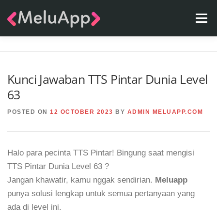
Skip
Menu
to
content
APPS
TEAM
CONTACT
FAQ
BLOG
Kunci Jawaban TTS Pintar Dunia Level
63
POSTED ON
12 OCTOBER 2023
BY
ADMIN MELUAPP.COM
Halo para pecinta TTS Pintar! Bingung saat mengisi
TTS Pintar Dunia Level 63 ?
Jangan khawatir, kamu nggak sendirian.
Meluapp
punya solusi lengkap untuk semua pertanyaan yang
ada di level ini.