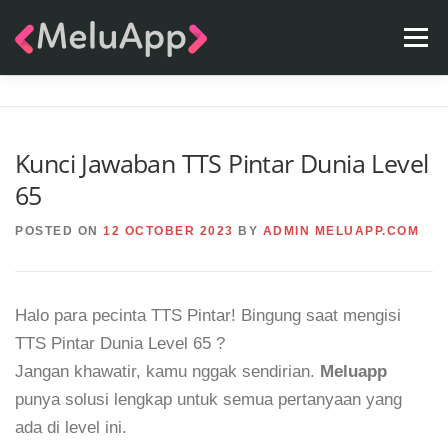
Skip
Menu
to
content
APPS
TEAM
CONTACT
FAQ
BLOG
Kunci Jawaban TTS Pintar Dunia Level
65
POSTED ON
12 OCTOBER 2023
BY
ADMIN MELUAPP.COM
Halo para pecinta TTS Pintar! Bingung saat mengisi
TTS Pintar Dunia Level 65 ?
Jangan khawatir, kamu nggak sendirian.
Meluapp
punya solusi lengkap untuk semua pertanyaan yang
ada di level ini.