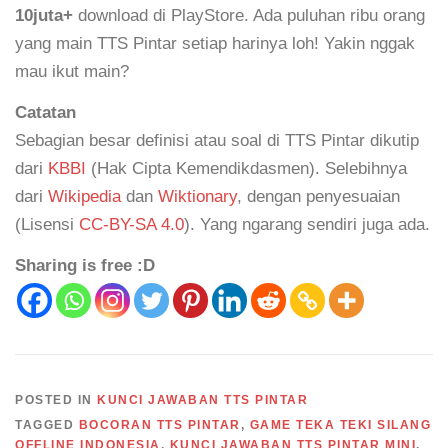
10juta+
download di PlayStore. Ada puluhan ribu orang
yang main TTS Pintar setiap harinya loh! Yakin nggak
mau ikut main?
Catatan
Sebagian besar definisi atau soal di TTS Pintar dikutip
dari
KBBI
(Hak Cipta Kemendikdasmen). Selebihnya
dari
Wikipedia
dan
Wiktionary
, dengan penyesuaian
(Lisensi
CC-BY-SA 4.0
). Yang ngarang sendiri juga ada.
Sharing is free :D
POSTED IN
KUNCI JAWABAN TTS PINTAR
TAGGED
BOCORAN TTS PINTAR
,
GAME TEKA TEKI SILANG
OFFLINE INDONESIA
,
KUNCI JAWABAN TTS PINTAR MINI
,