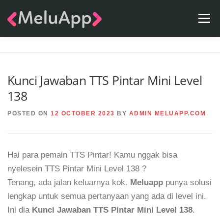
Skip
Menu
to
content
APPS
TEAM
CONTACT
FAQ
BLOG
Kunci Jawaban TTS Pintar Mini Level
138
POSTED ON
12 OCTOBER 2023
BY
ADMIN MELUAPP.COM
Hai para pemain TTS Pintar! Kamu nggak bisa
nyelesein TTS Pintar Mini Level 138 ?
Tenang, ada jalan keluarnya kok.
Meluapp
punya solusi
lengkap untuk semua pertanyaan yang ada di level ini.
Ini dia
Kunci Jawaban TTS Pintar Mini Level 138
.