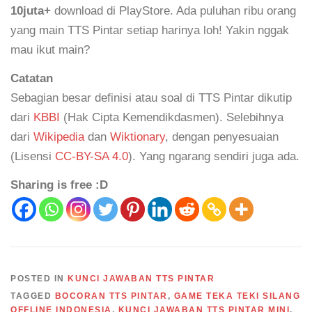
10juta+
download di PlayStore. Ada puluhan ribu orang
yang main TTS Pintar setiap harinya loh! Yakin nggak
mau ikut main?
Catatan
Sebagian besar definisi atau soal di TTS Pintar dikutip
dari
KBBI
(Hak Cipta Kemendikdasmen). Selebihnya
dari
Wikipedia
dan
Wiktionary
, dengan penyesuaian
(Lisensi
CC-BY-SA 4.0
). Yang ngarang sendiri juga ada.
Sharing is free :D
POSTED IN
KUNCI JAWABAN TTS PINTAR
TAGGED
BOCORAN TTS PINTAR
,
GAME TEKA TEKI SILANG
OFFLINE INDONESIA
,
KUNCI JAWABAN TTS PINTAR MINI
,