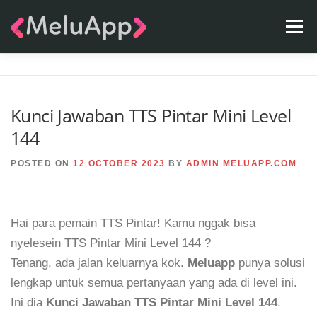
Skip
Menu
to
content
APPS
TEAM
CONTACT
FAQ
BLOG
Kunci Jawaban TTS Pintar Mini Level
144
POSTED ON
12 OCTOBER 2023
BY
ADMIN MELUAPP.COM
Hai para pemain TTS Pintar! Kamu nggak bisa
nyelesein TTS Pintar Mini Level 144 ?
Tenang, ada jalan keluarnya kok.
Meluapp
punya solusi
lengkap untuk semua pertanyaan yang ada di level ini.
Ini dia
Kunci Jawaban TTS Pintar Mini Level 144
.