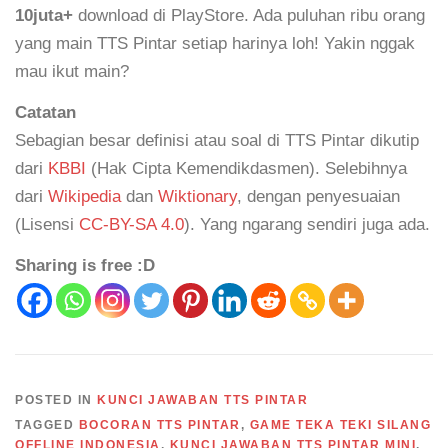
10juta+
download di PlayStore. Ada puluhan ribu orang
yang main TTS Pintar setiap harinya loh! Yakin nggak
mau ikut main?
Catatan
Sebagian besar definisi atau soal di TTS Pintar dikutip
dari
KBBI
(Hak Cipta Kemendikdasmen). Selebihnya
dari
Wikipedia
dan
Wiktionary
, dengan penyesuaian
(Lisensi
CC-BY-SA 4.0
). Yang ngarang sendiri juga ada.
Sharing is free :D
POSTED IN
KUNCI JAWABAN TTS PINTAR
TAGGED
BOCORAN TTS PINTAR
,
GAME TEKA TEKI SILANG
OFFLINE INDONESIA
,
KUNCI JAWABAN TTS PINTAR MINI
,