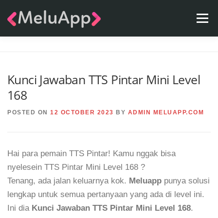
Skip
Menu
to
content
APPS
TEAM
CONTACT
FAQ
BLOG
Kunci Jawaban TTS Pintar Mini Level
168
POSTED ON
12 OCTOBER 2023
BY
ADMIN MELUAPP.COM
Hai para pemain TTS Pintar! Kamu nggak bisa
nyelesein TTS Pintar Mini Level 168 ?
Tenang, ada jalan keluarnya kok.
Meluapp
punya solusi
lengkap untuk semua pertanyaan yang ada di level ini.
Ini dia
Kunci Jawaban TTS Pintar Mini Level 168
.