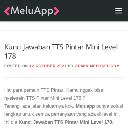
Skip
Menu
to
content
APPS
TEAM
CONTACT
FAQ
BLOG
Kunci Jawaban TTS Pintar Mini Level
178
POSTED ON
12 OCTOBER 2023
BY
ADMIN MELUAPP.COM
Hai para pemain TTS Pintar! Kamu nggak bisa
nyelesein TTS Pintar Mini Level 178 ?
Tenang, ada jalan keluarnya kok.
Meluapp
punya solusi
lengkap untuk semua pertanyaan yang ada di level ini.
Ini dia
Kunci Jawaban TTS Pintar Mini Level 178
.