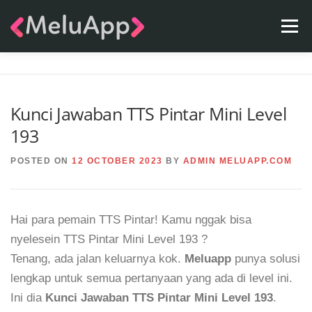
Skip
Menu
to
content
APPS
TEAM
CONTACT
FAQ
BLOG
Kunci Jawaban TTS Pintar Mini Level
193
POSTED ON
12 OCTOBER 2023
BY
ADMIN MELUAPP.COM
Hai para pemain TTS Pintar! Kamu nggak bisa
nyelesein TTS Pintar Mini Level 193 ?
Tenang, ada jalan keluarnya kok.
Meluapp
punya solusi
lengkap untuk semua pertanyaan yang ada di level ini.
Ini dia
Kunci Jawaban TTS Pintar Mini Level 193
.