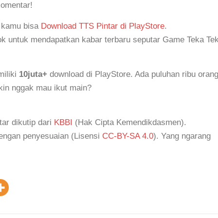
komentar!
, kamu bisa
Download TTS Pintar di PlayStore
.
k untuk mendapatkan kabar terbaru seputar Game Teka Tek
iliki
10juta+
download di PlayStore. Ada puluhan ribu oran
akin nggak mau ikut main?
tar dikutip dari
KBBI
(Hak Cipta Kemendikdasmen).
dengan penyesuaian (Lisensi
CC-BY-SA 4.0
). Yang ngarang