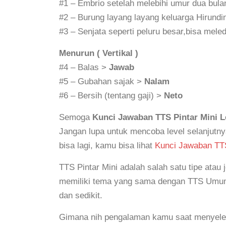
#1 – Embrio setelah melebihi umur dua bul
#2 – Burung layang layang keluarga Hirundi
#3 – Senjata seperti peluru besar,bisa mel
Menurun ( Vertikal )
#4 – Balas >
Jawab
#5 – Gubahan sajak >
Nalam
#6 – Bersih (tentang gaji) >
Neto
Semoga
Kunci Jawaban TTS Pintar Mini L
Jangan lupa untuk mencoba level selanjutny
bisa lagi, kamu bisa lihat
Kunci Jawaban TTS
TTS Pintar Mini adalah salah satu tipe atau
memiliki tema yang sama dengan TTS Umum,
dan sedikit.
Gimana nih pengalaman kamu saat menyelesaik