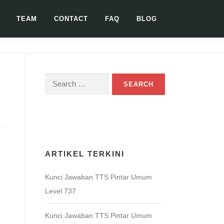
TEAM
CONTACT
FAQ
BLOG
Search
for:
Download Game TTS Pintar
ARTIKEL TERKINI
Kunci Jawaban TTS Pintar Umum
Level 737
Kunci Jawaban TTS Pintar Umum