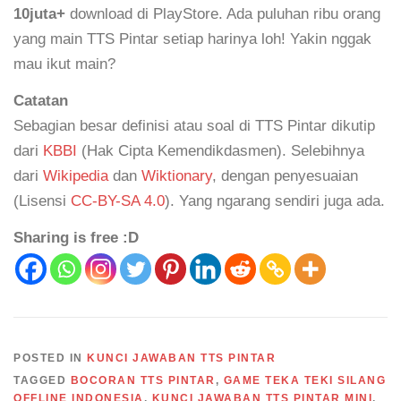
10juta+
download di PlayStore. Ada puluhan ribu orang
yang main TTS Pintar setiap harinya loh! Yakin nggak
mau ikut main?
Catatan
Sebagian besar definisi atau soal di TTS Pintar dikutip
dari
KBBI
(Hak Cipta Kemendikdasmen). Selebihnya
dari
Wikipedia
dan
Wiktionary
, dengan penyesuaian
(Lisensi
CC-BY-SA 4.0
). Yang ngarang sendiri juga ada.
Sharing is free :D
POSTED IN
KUNCI JAWABAN TTS PINTAR
TAGGED
BOCORAN TTS PINTAR
,
GAME TEKA TEKI SILANG
OFFLINE INDONESIA
,
KUNCI JAWABAN TTS PINTAR MINI
,