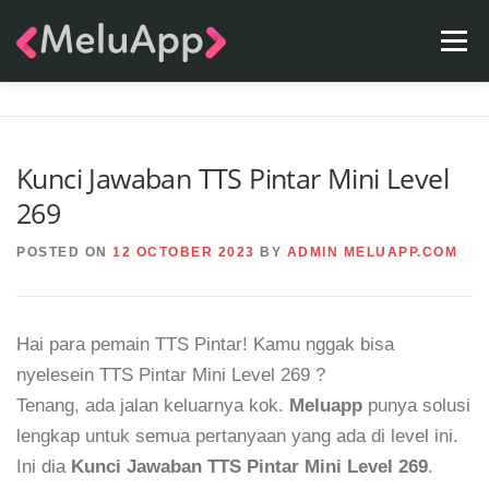
Skip
Menu
to
content
APPS
TEAM
CONTACT
FAQ
BLOG
Kunci Jawaban TTS Pintar Mini Level
269
POSTED ON
12 OCTOBER 2023
BY
ADMIN MELUAPP.COM
Hai para pemain TTS Pintar! Kamu nggak bisa
nyelesein TTS Pintar Mini Level 269 ?
Tenang, ada jalan keluarnya kok.
Meluapp
punya solusi
lengkap untuk semua pertanyaan yang ada di level ini.
Ini dia
Kunci Jawaban TTS Pintar Mini Level 269
.