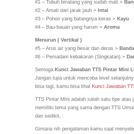
#1 – Tubuh binatang yang sudah mati >
Ban
#2 – Amati dari jarak jauh >
Intai
#3 – Pohon yang batangnya keras >
Kayu
#4 – Bau-bauan yang harum >
Aroma
Menurun ( Vertikal )
#5 – Arus air yang besar dan deras >
Band
#6 – Pemadam kebakaran (Singkatan) >
Da
Semoga
Kunci Jawaban TTS Pintar Mini L
Jangan lupa untuk mencoba level selanjutny
bisa lagi, kamu bisa lihat
Kunci Jawaban TTS
TTS Pintar Mini adalah salah satu tipe atau
memiliki tema yang sama dengan TTS Umum,
dan sedikit.
Gimana nih pengalaman kamu saat menyelesaik