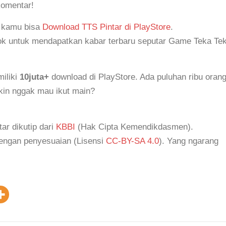
komentar!
, kamu bisa
Download TTS Pintar di PlayStore
.
k untuk mendapatkan kabar terbaru seputar Game Teka Tek
iliki
10juta+
download di PlayStore. Ada puluhan ribu oran
akin nggak mau ikut main?
tar dikutip dari
KBBI
(Hak Cipta Kemendikdasmen).
dengan penyesuaian (Lisensi
CC-BY-SA 4.0
). Yang ngarang