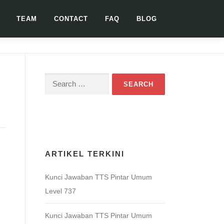
TEAM
CONTACT
FAQ
BLOG
Search
for:
Download Game TTS Pintar
ARTIKEL TERKINI
Kunci Jawaban TTS Pintar Umum
Level 737
Kunci Jawaban TTS Pintar Umum