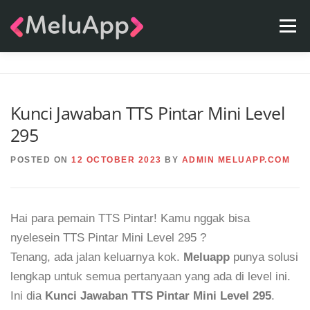
Skip
Menu
to
content
APPS
TEAM
CONTACT
FAQ
BLOG
Kunci Jawaban TTS Pintar Mini Level
295
POSTED ON
12 OCTOBER 2023
BY
ADMIN MELUAPP.COM
Hai para pemain TTS Pintar! Kamu nggak bisa
nyelesein TTS Pintar Mini Level 295 ?
Tenang, ada jalan keluarnya kok.
Meluapp
punya solusi
lengkap untuk semua pertanyaan yang ada di level ini.
Ini dia
Kunci Jawaban TTS Pintar Mini Level 295
.