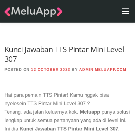
Skip
Menu
to
content
APPS
TEAM
CONTACT
FAQ
BLOG
Kunci Jawaban TTS Pintar Mini Level
307
POSTED ON
12 OCTOBER 2023
BY
ADMIN MELUAPP.COM
Hai para pemain TTS Pintar! Kamu nggak bisa
nyelesein TTS Pintar Mini Level 307 ?
Tenang, ada jalan keluarnya kok.
Meluapp
punya solusi
lengkap untuk semua pertanyaan yang ada di level ini.
Ini dia
Kunci Jawaban TTS Pintar Mini Level 307
.