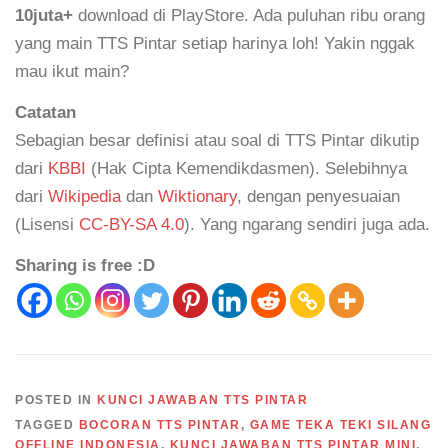
10juta+
download di PlayStore. Ada puluhan ribu orang
yang main TTS Pintar setiap harinya loh! Yakin nggak
mau ikut main?
Catatan
Sebagian besar definisi atau soal di TTS Pintar dikutip
dari
KBBI
(Hak Cipta Kemendikdasmen). Selebihnya
dari
Wikipedia
dan
Wiktionary
, dengan penyesuaian
(Lisensi
CC-BY-SA 4.0
). Yang ngarang sendiri juga ada.
Sharing is free :D
POSTED IN
KUNCI JAWABAN TTS PINTAR
TAGGED
BOCORAN TTS PINTAR
,
GAME TEKA TEKI SILANG
OFFLINE INDONESIA
,
KUNCI JAWABAN TTS PINTAR MINI
,