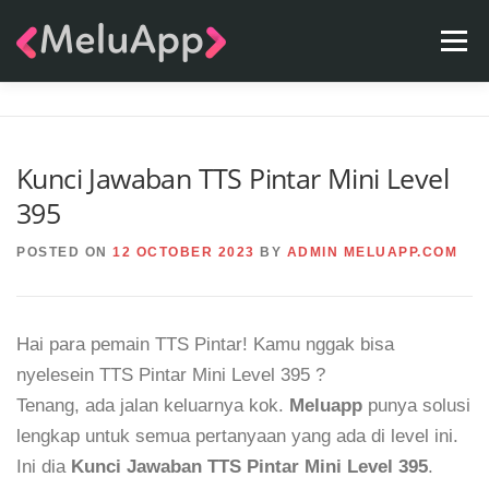
Skip
Menu
to
content
APPS
TEAM
CONTACT
FAQ
BLOG
Kunci Jawaban TTS Pintar Mini Level
395
POSTED ON
12 OCTOBER 2023
BY
ADMIN MELUAPP.COM
Hai para pemain TTS Pintar! Kamu nggak bisa
nyelesein TTS Pintar Mini Level 395 ?
Tenang, ada jalan keluarnya kok.
Meluapp
punya solusi
lengkap untuk semua pertanyaan yang ada di level ini.
Ini dia
Kunci Jawaban TTS Pintar Mini Level 395
.