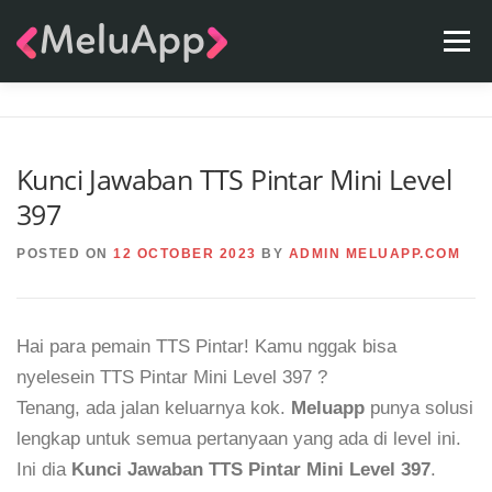
Skip
Menu
to
content
APPS
TEAM
CONTACT
FAQ
BLOG
Kunci Jawaban TTS Pintar Mini Level
397
POSTED ON
12 OCTOBER 2023
BY
ADMIN MELUAPP.COM
Hai para pemain TTS Pintar! Kamu nggak bisa
nyelesein TTS Pintar Mini Level 397 ?
Tenang, ada jalan keluarnya kok.
Meluapp
punya solusi
lengkap untuk semua pertanyaan yang ada di level ini.
Ini dia
Kunci Jawaban TTS Pintar Mini Level 397
.