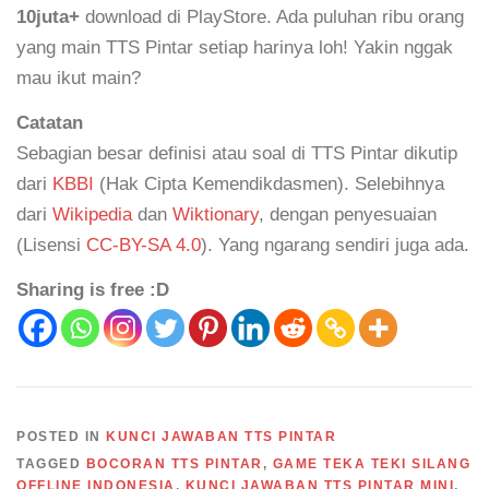
10juta+
download di PlayStore. Ada puluhan ribu orang
yang main TTS Pintar setiap harinya loh! Yakin nggak
mau ikut main?
Catatan
Sebagian besar definisi atau soal di TTS Pintar dikutip
dari
KBBI
(Hak Cipta Kemendikdasmen). Selebihnya
dari
Wikipedia
dan
Wiktionary
, dengan penyesuaian
(Lisensi
CC-BY-SA 4.0
). Yang ngarang sendiri juga ada.
Sharing is free :D
POSTED IN
KUNCI JAWABAN TTS PINTAR
TAGGED
BOCORAN TTS PINTAR
,
GAME TEKA TEKI SILANG
OFFLINE INDONESIA
,
KUNCI JAWABAN TTS PINTAR MINI
,