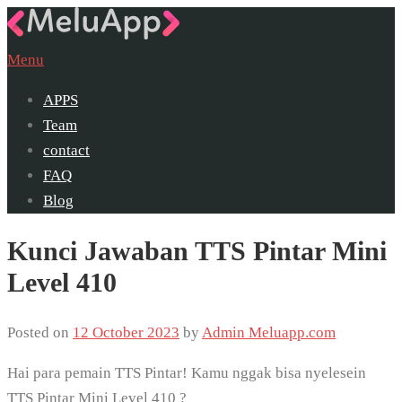
Skip
to
Menu
content
APPS
Team
contact
FAQ
Blog
Kunci Jawaban TTS Pintar Mini
Level 410
Posted on
12 October 2023
by
Admin Meluapp.com
Hai para pemain TTS Pintar! Kamu nggak bisa nyelesein
TTS Pintar Mini Level 410 ?