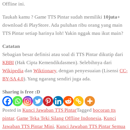
Offline ini.
Taukah kamu ? Game TTS Pintar sudah memiliki
10juta+
download di PlayStore. Ada puluhan ribu orang yang main
TTS Pintar setiap harinya loh! Yakin nggak mau ikut main?
Catatan
Sebagian besar definisi atau soal di TTS Pintar dikutip dari
KBBI
(Hak Cipta Kemendikdasmen). Selebihnya dari
Wikipedia
dan
Wiktionary
, dengan penyesuaian (Lisensi
CC-
BY-SA 4.0
). Yang ngarang sendiri juga ada.
Sharing is free :D
Posted in
Kunci Jawaban TTS Pintar
Tagged
bocoran tts
pintar
,
Game Teka Teki Silang Offline Indonesia
,
Kunci
Jawaban TTS Pintar Mini
,
Kunci Jawaban TTS Pintar Semua