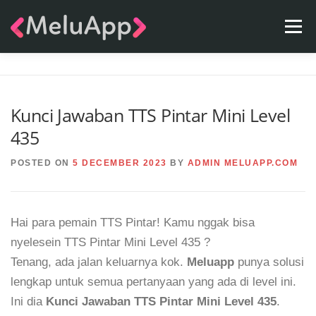
Skip
Menu
to
content
APPS
TEAM
CONTACT
FAQ
BLOG
Kunci Jawaban TTS Pintar Mini Level
435
POSTED ON
5 DECEMBER 2023
BY
ADMIN MELUAPP.COM
Hai para pemain TTS Pintar! Kamu nggak bisa
nyelesein TTS Pintar Mini Level 435 ?
Tenang, ada jalan keluarnya kok.
Meluapp
punya solusi
lengkap untuk semua pertanyaan yang ada di level ini.
Ini dia
Kunci Jawaban TTS Pintar Mini Level 435
.