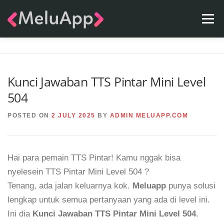
Skip
Menu
to
content
APPS
TEAM
CONTACT
FAQ
BLOG
Kunci Jawaban TTS Pintar Mini Level
504
POSTED ON
2 JULY 2025
BY
ADMIN MELUAPP.COM
Hai para pemain TTS Pintar! Kamu nggak bisa
nyelesein TTS Pintar Mini Level 504 ?
Tenang, ada jalan keluarnya kok.
Meluapp
punya solusi
lengkap untuk semua pertanyaan yang ada di level ini.
Ini dia
Kunci Jawaban TTS Pintar Mini Level 504
.