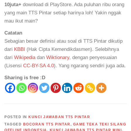
10juta+
download di PlayStore. Ada puluhan ribu orang
yang main TTS Pintar setiap harinya loh! Yakin nggak
mau ikut main?
Catatan
Sebagian besar definisi atau soal di TTS Pintar dikutip
dari
KBBI
(Hak Cipta Kemendikdasmen). Selebihnya
dari
Wikipedia
dan
Wiktionary
, dengan penyesuaian
(Lisensi
CC-BY-SA 4.0
). Yang ngarang sendiri juga ada.
Sharing is free :D
POSTED IN
KUNCI JAWABAN TTS PINTAR
TAGGED
BOCORAN TTS PINTAR
,
GAME TEKA TEKI SILANG
OFFLINE INDONESIA
,
KUNCI JAWABAN TTS PINTAR MINI
,