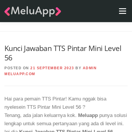
Skip
Menu
to
content
APPS
TEAM
CONTACT
FAQ
BLOG
Kunci Jawaban TTS Pintar Mini Level
56
POSTED ON
21 SEPTEMBER 2023
BY
ADMIN
MELUAPP.COM
Hai para pemain TTS Pintar! Kamu nggak bisa
nyelesein TTS Pintar Mini Level 56 ?
Tenang, ada jalan keluarnya kok.
Meluapp
punya solusi
lengkap untuk semua pertanyaan yang ada di level ini.
Ini dia
Kunci Jawaban TTS Pintar Mini Level 56
.