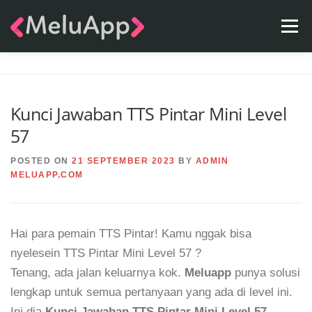
Skip
Menu
to
content
APPS
TEAM
CONTACT
FAQ
BLOG
Kunci Jawaban TTS Pintar Mini Level
57
POSTED ON
21 SEPTEMBER 2023
BY
ADMIN
MELUAPP.COM
Hai para pemain TTS Pintar! Kamu nggak bisa
nyelesein TTS Pintar Mini Level 57 ?
Tenang, ada jalan keluarnya kok.
Meluapp
punya solusi
lengkap untuk semua pertanyaan yang ada di level ini.
Ini dia
Kunci Jawaban TTS Pintar Mini Level 57
.