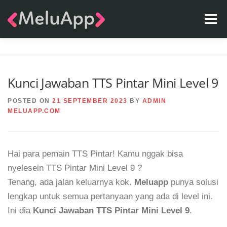
Skip
Menu
to
content
APPS
TEAM
CONTACT
FAQ
BLOG
Kunci Jawaban TTS Pintar Mini Level 9
POSTED ON
21 SEPTEMBER 2023
BY
ADMIN
MELUAPP.COM
Hai para pemain TTS Pintar! Kamu nggak bisa
nyelesein TTS Pintar Mini Level 9 ?
Tenang, ada jalan keluarnya kok.
Meluapp
punya solusi
lengkap untuk semua pertanyaan yang ada di level ini.
Ini dia
Kunci Jawaban TTS Pintar Mini Level 9
.