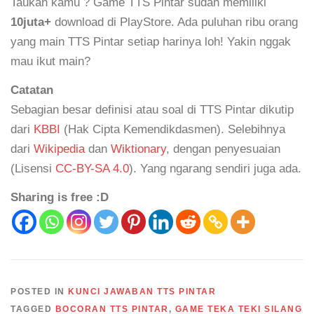
Taukah kamu ? Game TTS Pintar sudah memiliki
10juta+
download di PlayStore. Ada puluhan ribu orang
yang main TTS Pintar setiap harinya loh! Yakin nggak
mau ikut main?
Catatan
Sebagian besar definisi atau soal di TTS Pintar dikutip
dari
KBBI
(Hak Cipta Kemendikdasmen). Selebihnya
dari
Wikipedia
dan
Wiktionary
, dengan penyesuaian
(Lisensi
CC-BY-SA 4.0
). Yang ngarang sendiri juga ada.
Sharing is free :D
POSTED IN
KUNCI JAWABAN TTS PINTAR
TAGGED
BOCORAN TTS PINTAR
,
GAME TEKA TEKI SILANG