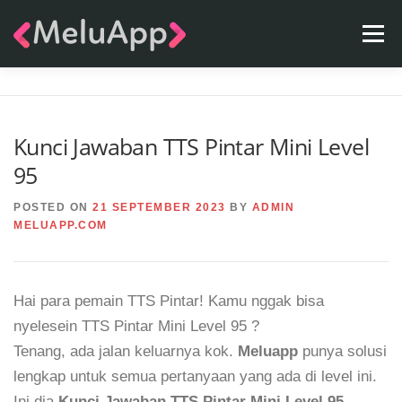
Skip
Menu
to
content
APPS
TEAM
CONTACT
FAQ
BLOG
Kunci Jawaban TTS Pintar Mini Level
95
POSTED ON
21 SEPTEMBER 2023
BY
ADMIN
MELUAPP.COM
Hai para pemain TTS Pintar! Kamu nggak bisa
nyelesein TTS Pintar Mini Level 95 ?
Tenang, ada jalan keluarnya kok.
Meluapp
punya solusi
lengkap untuk semua pertanyaan yang ada di level ini.
Ini dia
Kunci Jawaban TTS Pintar Mini Level 95
.