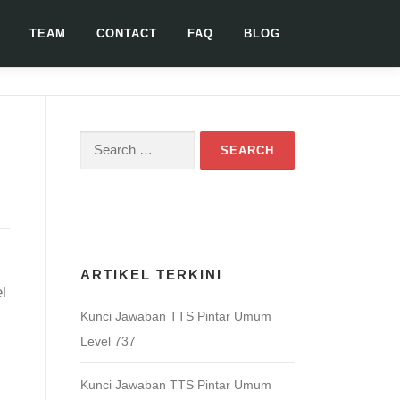
TEAM
CONTACT
FAQ
BLOG
Search
for:
Download Game TTS Pintar
ARTIKEL TERKINI
l
Kunci Jawaban TTS Pintar Umum
Level 737
Kunci Jawaban TTS Pintar Umum