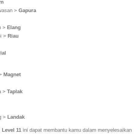
am
awasan >
Gapura
m >
Elang
bi >
Riau
ial
 >
Magnet
a >
Taplak
ng >
Landak
Level 11
ini dapat membantu kamu dalam menyelesaikan