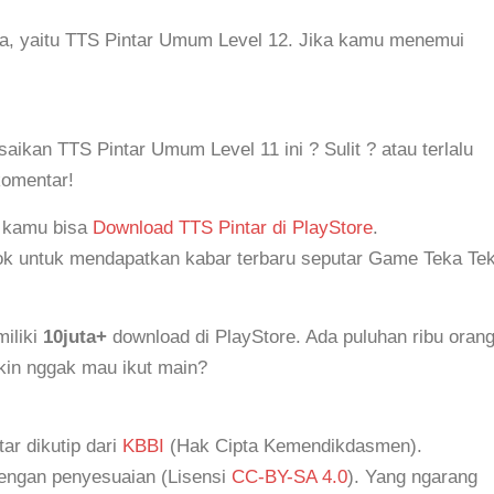
ya, yaitu TTS Pintar Umum Level 12. Jika kamu menemui
kan TTS Pintar Umum Level 11 ini ? Sulit ? atau terlalu
komentar!
, kamu bisa
Download TTS Pintar di PlayStore
.
k untuk mendapatkan kabar terbaru seputar Game Teka Tek
iliki
10juta+
download di PlayStore. Ada puluhan ribu oran
akin nggak mau ikut main?
tar dikutip dari
KBBI
(Hak Cipta Kemendikdasmen).
dengan penyesuaian (Lisensi
CC-BY-SA 4.0
). Yang ngarang