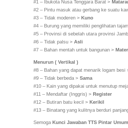
#1 – Ibukota Nusa Tenggara Barat >
Matar
#2 – Pintu masuk atau gerbang ke suatu k
#3 – Tidak moderen >
Kuno
#4 – Burung yang memiliki penglihatan taja
#5 – Provinsi di sebelah utara provinsi Jam
#6 – Tidak palsu >
Asli
#7 – Bahan mentah untuk bangunan >
Mater
Menurun ( Vertikal )
#8 – Bahan yang dapat menarik logam besi
#9 – Tidak berbeda >
Sama
#10 – Kain yang dipakai untuk menutup mej
#11 – Mendaftar (Inggris) >
Register
#12 – Butiran batu kecil >
Kerikil
#13 – Binatang yang kulitnya berduri panja
Semoga
Kunci Jawaban TTS Pintar Umum 