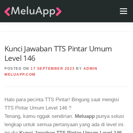
Skip
Menu
to
content
APPS
TEAM
CONTACT
FAQ
BLOG
Kunci Jawaban TTS Pintar Umum
Level 146
POSTED ON
17 SEPTEMBER 2023
BY
ADMIN
MELUAPP.COM
Halo para pecinta TTS Pintar! Bingung saat mengisi
TTS Pintar Umum Level 146 ?
Tenang, kamu nggak sendirian.
Meluapp
punya solusi
lengkap untuk semua pertanyaan yang ada di level ini.
Ini dia
Kunci Jawaban TTS Pintar Umum Level 146
.