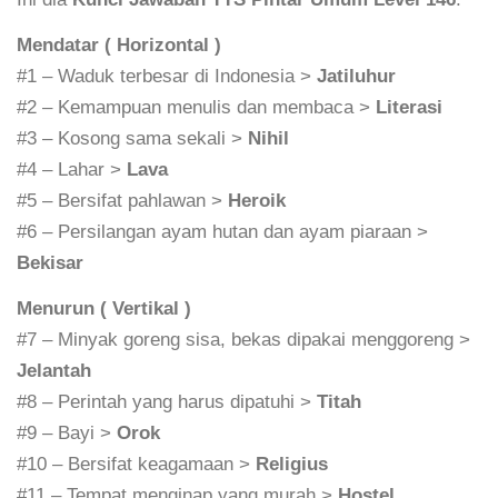
Mendatar ( Horizontal )
#1 – Waduk terbesar di Indonesia >
Jatiluhur
#2 – Kemampuan menulis dan membaca >
Literasi
#3 – Kosong sama sekali >
Nihil
#4 – Lahar >
Lava
#5 – Bersifat pahlawan >
Heroik
#6 – Persilangan ayam hutan dan ayam piaraan >
Bekisar
Menurun ( Vertikal )
#7 – Minyak goreng sisa, bekas dipakai menggoreng >
Jelantah
#8 – Perintah yang harus dipatuhi >
Titah
#9 – Bayi >
Orok
#10 – Bersifat keagamaan >
Religius
#11 – Tempat menginap yang murah >
Hostel