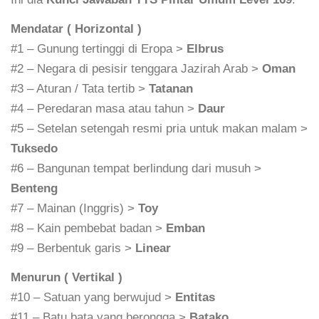
Mendatar ( Horizontal )
#1 – Gunung tertinggi di Eropa >
Elbrus
#2 – Negara di pesisir tenggara Jazirah Arab >
Oman
#3 – Aturan / Tata tertib >
Tatanan
#4 – Peredaran masa atau tahun >
Daur
#5 – Setelan setengah resmi pria untuk makan malam >
Tuksedo
#6 – Bangunan tempat berlindung dari musuh >
Benteng
#7 – Mainan (Inggris) >
Toy
#8 – Kain pembebat badan >
Emban
#9 – Berbentuk garis >
Linear
Menurun ( Vertikal )
#10 – Satuan yang berwujud >
Entitas
#11 – Batu bata yang berongga >
Batako