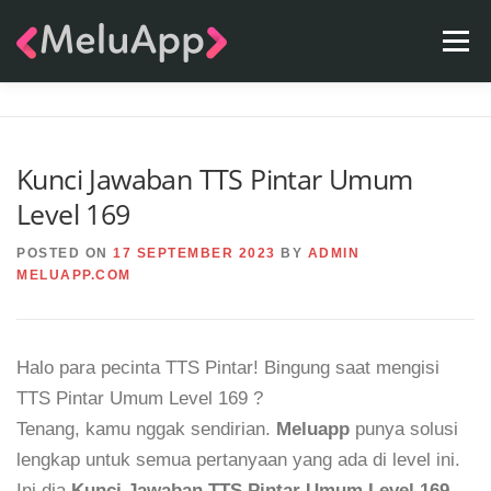
Skip
Menu
to
content
APPS
TEAM
CONTACT
FAQ
BLOG
Kunci Jawaban TTS Pintar Umum
Level 169
POSTED ON
17 SEPTEMBER 2023
BY
ADMIN
MELUAPP.COM
Halo para pecinta TTS Pintar! Bingung saat mengisi
TTS Pintar Umum Level 169 ?
Tenang, kamu nggak sendirian.
Meluapp
punya solusi
lengkap untuk semua pertanyaan yang ada di level ini.
Ini dia
Kunci Jawaban TTS Pintar Umum Level 169
.