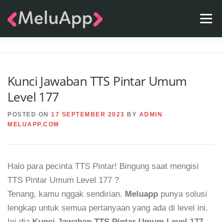
Skip
Menu
to
content
APPS
TEAM
CONTACT
FAQ
BLOG
Kunci Jawaban TTS Pintar Umum
Level 177
POSTED ON
17 SEPTEMBER 2023
BY
ADMIN
MELUAPP.COM
Halo para pecinta TTS Pintar! Bingung saat mengisi
TTS Pintar Umum Level 177 ?
Tenang, kamu nggak sendirian.
Meluapp
punya solusi
lengkap untuk semua pertanyaan yang ada di level ini.
Ini dia
Kunci Jawaban TTS Pintar Umum Level 177
.