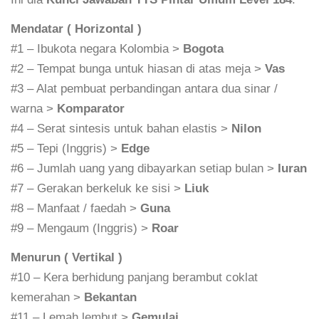
Mendatar ( Horizontal )
#1 – Ibukota negara Kolombia >
Bogota
#2 – Tempat bunga untuk hiasan di atas meja >
Vas
#3 – Alat pembuat perbandingan antara dua sinar /
warna >
Komparator
#4 – Serat sintesis untuk bahan elastis >
Nilon
#5 – Tepi (Inggris) >
Edge
#6 – Jumlah uang yang dibayarkan setiap bulan >
Iuran
#7 – Gerakan berkeluk ke sisi >
Liuk
#8 – Manfaat / faedah >
Guna
#9 – Mengaum (Inggris) >
Roar
Menurun ( Vertikal )
#10 – Kera berhidung panjang berambut coklat
kemerahan >
Bekantan
#11 – Lemah lembut >
Gemulai