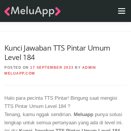
Skip
Menu
to
content
APPS
TEAM
CONTACT
FAQ
BLOG
Kunci Jawaban TTS Pintar Umum
Level 184
POSTED ON
17 SEPTEMBER 2023
BY
ADMIN
MELUAPP.COM
Halo para pecinta TTS Pintar! Bingung saat mengisi
TTS Pintar Umum Level 184 ?
Tenang, kamu nggak sendirian.
Meluapp
punya solusi
lengkap untuk semua pertanyaan yang ada di level ini.
Ini dia
Kunci Jawaban TTS Pintar Umum Level 184
.