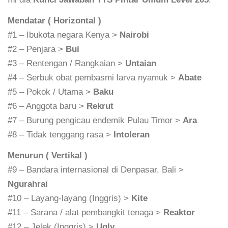
Mendatar ( Horizontal )
#1 – Ibukota negara Kenya >
Nairobi
#2 – Penjara >
Bui
#3 – Rentengan / Rangkaian >
Untaian
#4 – Serbuk obat pembasmi larva nyamuk >
Abate
#5 – Pokok / Utama >
Baku
#6 – Anggota baru >
Rekrut
#7 – Burung pengicau endemik Pulau Timor >
Ara
#8 – Tidak tenggang rasa >
Intoleran
Menurun ( Vertikal )
#9 – Bandara internasional di Denpasar, Bali >
Ngurahrai
#10 – Layang-layang (Inggris) >
Kite
#11 – Sarana / alat pembangkit tenaga >
Reaktor
#12 – Jelek (Inggris) >
Ugly