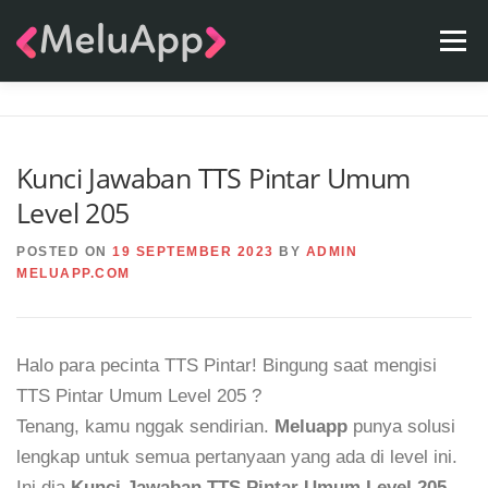
Skip
Menu
to
content
APPS
TEAM
CONTACT
FAQ
BLOG
Kunci Jawaban TTS Pintar Umum
Level 205
POSTED ON
19 SEPTEMBER 2023
BY
ADMIN
MELUAPP.COM
Halo para pecinta TTS Pintar! Bingung saat mengisi
TTS Pintar Umum Level 205 ?
Tenang, kamu nggak sendirian.
Meluapp
punya solusi
lengkap untuk semua pertanyaan yang ada di level ini.
Ini dia
Kunci Jawaban TTS Pintar Umum Level 205
.