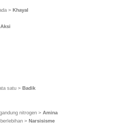
 ada >
Khayal
>
Aksi
ata satu >
Badik
gandung nitrogen >
Amina
 berlebihan >
Narsisisme