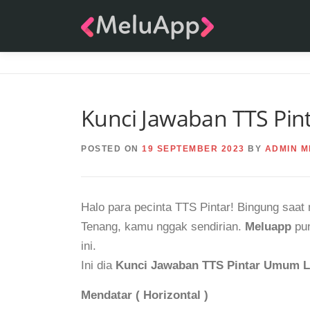
Skip
to
content
Kunci Jawaban TTS Pin
POSTED ON
19 SEPTEMBER 2023
BY
ADMIN M
Halo para pecinta TTS Pintar! Bingung saa
Tenang, kamu nggak sendirian.
Meluapp
pun
ini.
Ini dia
Kunci Jawaban TTS Pintar Umum L
Mendatar ( Horizontal )