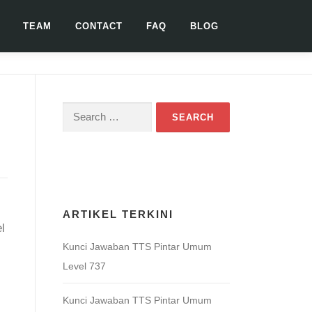
TEAM
CONTACT
FAQ
BLOG
Search
for:
Download Game TTS Pintar
ARTIKEL TERKINI
l
Kunci Jawaban TTS Pintar Umum
Level 737
Kunci Jawaban TTS Pintar Umum