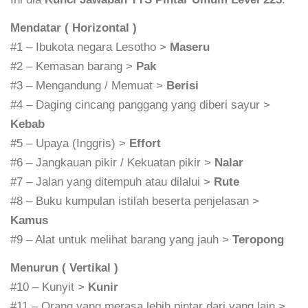
Mendatar ( Horizontal )
#1 – Ibukota negara Lesotho >
Maseru
#2 – Kemasan barang >
Pak
#3 – Mengandung / Memuat >
Berisi
#4 – Daging cincang panggang yang diberi sayur >
Kebab
#5 – Upaya (Inggris) >
Effort
#6 – Jangkauan pikir / Kekuatan pikir >
Nalar
#7 – Jalan yang ditempuh atau dilalui >
Rute
#8 – Buku kumpulan istilah beserta penjelasan >
Kamus
#9 – Alat untuk melihat barang yang jauh >
Teropong
Menurun ( Vertikal )
#10 – Kunyit >
Kunir
#11 – Orang yang merasa lebih pintar dari yang lain >