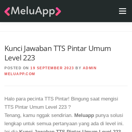
Skip
Menu
to
content
APPS
TEAM
CONTACT
FAQ
BLOG
Kunci Jawaban TTS Pintar Umum
Level 223
POSTED ON
19 SEPTEMBER 2023
BY
ADMIN
MELUAPP.COM
Halo para pecinta TTS Pintar! Bingung saat mengisi
TTS Pintar Umum Level 223 ?
Tenang, kamu nggak sendirian.
Meluapp
punya solusi
lengkap untuk semua pertanyaan yang ada di level ini.
Ini dia
Kunci Jawaban TTS Pintar Umum Level 223
.