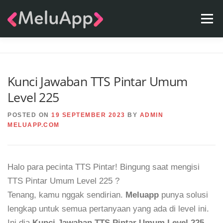
Skip
Menu
to
content
APPS
TEAM
CONTACT
FAQ
BLOG
Kunci Jawaban TTS Pintar Umum
Level 225
POSTED ON
19 SEPTEMBER 2023
BY
ADMIN
MELUAPP.COM
Halo para pecinta TTS Pintar! Bingung saat mengisi
TTS Pintar Umum Level 225 ?
Tenang, kamu nggak sendirian.
Meluapp
punya solusi
lengkap untuk semua pertanyaan yang ada di level ini.
Ini dia
Kunci Jawaban TTS Pintar Umum Level 225
.