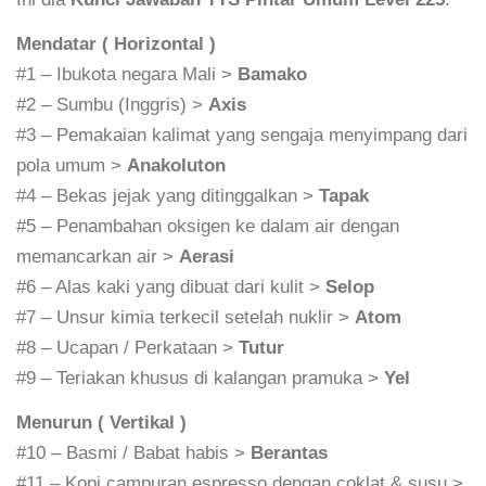
Mendatar ( Horizontal )
#1 – Ibukota negara Mali >
Bamako
#2 – Sumbu (Inggris) >
Axis
#3 – Pemakaian kalimat yang sengaja menyimpang dari
pola umum >
Anakoluton
#4 – Bekas jejak yang ditinggalkan >
Tapak
#5 – Penambahan oksigen ke dalam air dengan
memancarkan air >
Aerasi
#6 – Alas kaki yang dibuat dari kulit >
Selop
#7 – Unsur kimia terkecil setelah nuklir >
Atom
#8 – Ucapan / Perkataan >
Tutur
#9 – Teriakan khusus di kalangan pramuka >
Yel
Menurun ( Vertikal )
#10 – Basmi / Babat habis >
Berantas
#11 – Kopi campuran espresso dengan coklat & susu >