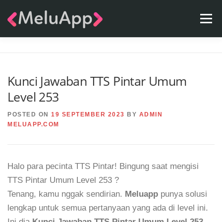
Skip
Menu
to
content
APPS
TEAM
CONTACT
FAQ
BLOG
Kunci Jawaban TTS Pintar Umum
Level 253
POSTED ON
19 SEPTEMBER 2023
BY
ADMIN
MELUAPP.COM
Halo para pecinta TTS Pintar! Bingung saat mengisi
TTS Pintar Umum Level 253 ?
Tenang, kamu nggak sendirian.
Meluapp
punya solusi
lengkap untuk semua pertanyaan yang ada di level ini.
Ini dia
Kunci Jawaban TTS Pintar Umum Level 253
.