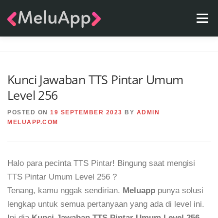
Skip
Menu
to
content
APPS
TEAM
CONTACT
FAQ
BLOG
Kunci Jawaban TTS Pintar Umum
Level 256
POSTED ON
19 SEPTEMBER 2023
BY
ADMIN
MELUAPP.COM
Halo para pecinta TTS Pintar! Bingung saat mengisi
TTS Pintar Umum Level 256 ?
Tenang, kamu nggak sendirian.
Meluapp
punya solusi
lengkap untuk semua pertanyaan yang ada di level ini.
Ini dia
Kunci Jawaban TTS Pintar Umum Level 256
.