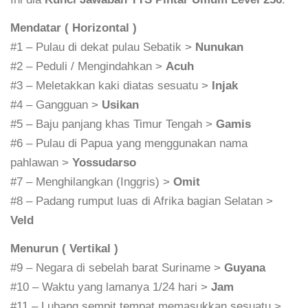
Mendatar ( Horizontal )
#1 – Pulau di dekat pulau Sebatik >
Nunukan
#2 – Peduli / Mengindahkan >
Acuh
#3 – Meletakkan kaki diatas sesuatu >
Injak
#4 – Gangguan >
Usikan
#5 – Baju panjang khas Timur Tengah >
Gamis
#6 – Pulau di Papua yang menggunakan nama
pahlawan >
Yossudarso
#7 – Menghilangkan (Inggris) >
Omit
#8 – Padang rumput luas di Afrika bagian Selatan >
Veld
Menurun ( Vertikal )
#9 – Negara di sebelah barat Suriname >
Guyana
#10 – Waktu yang lamanya 1/24 hari >
Jam
#11 – Lubang sempit tempat memasukkan sesuatu >