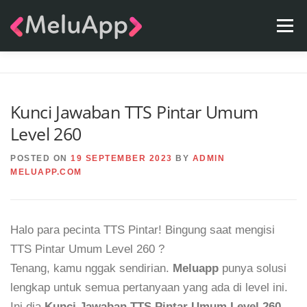
Skip
Menu
to
content
APPS
TEAM
CONTACT
FAQ
BLOG
Kunci Jawaban TTS Pintar Umum
Level 260
POSTED ON
19 SEPTEMBER 2023
BY
ADMIN
MELUAPP.COM
Halo para pecinta TTS Pintar! Bingung saat mengisi
TTS Pintar Umum Level 260 ?
Tenang, kamu nggak sendirian.
Meluapp
punya solusi
lengkap untuk semua pertanyaan yang ada di level ini.
Ini dia
Kunci Jawaban TTS Pintar Umum Level 260
.