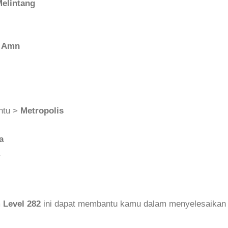
elintang
>
Amn
entu >
Metropolis
a
 Level 282
ini dapat membantu kamu dalam menyelesaikan