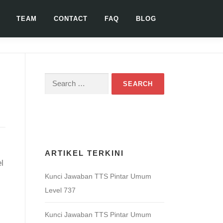
TEAM
CONTACT
FAQ
BLOG
Search
for:
Download Game TTS Pintar
ARTIKEL TERKINI
l
Kunci Jawaban TTS Pintar Umum
Level 737
Kunci Jawaban TTS Pintar Umum