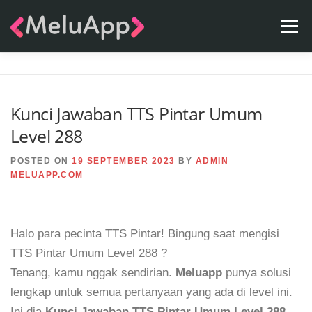
Skip
Menu
to
content
APPS
TEAM
CONTACT
FAQ
BLOG
Kunci Jawaban TTS Pintar Umum
Level 288
POSTED ON
19 SEPTEMBER 2023
BY
ADMIN
MELUAPP.COM
Halo para pecinta TTS Pintar! Bingung saat mengisi
TTS Pintar Umum Level 288 ?
Tenang, kamu nggak sendirian.
Meluapp
punya solusi
lengkap untuk semua pertanyaan yang ada di level ini.
Ini dia
Kunci Jawaban TTS Pintar Umum Level 288
.