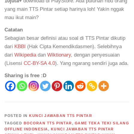
10juta+
download di PlayStore. Ada puluhan ribu orang
yang main TTS Pintar setiap harinya loh! Yakin nggak
mau ikut main?
Catatan
Sebagian besar definisi atau soal di TTS Pintar dikutip
dari
KBBI
(Hak Cipta Kemendikdasmen). Selebihnya
dari
Wikipedia
dan
Wiktionary
, dengan penyesuaian
(Lisensi
CC-BY-SA 4.0
). Yang ngarang sendiri juga ada.
Sharing is free :D
POSTED IN
KUNCI JAWABAN TTS PINTAR
TAGGED
BOCORAN TTS PINTAR
,
GAME TEKA TEKI SILANG
OFFLINE INDONESIA
,
KUNCI JAWABAN TTS PINTAR