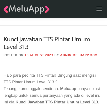
Skip
Menu
to
content
APPS
TEAM
CONTACT
FAQ
BLOG
Kunci Jawaban TTS Pintar Umum
Level 313
POSTED ON
18 AUGUST 2023
BY
ADMIN MELUAPP.COM
Halo para pecinta TTS Pintar! Bingung saat mengisi
TTS Pintar Umum Level 313 ?
Tenang, kamu nggak sendirian.
Meluapp
punya solusi
lengkap untuk semua pertanyaan yang ada di level ini.
Ini dia
Kunci Jawaban TTS Pintar Umum Level 313
.