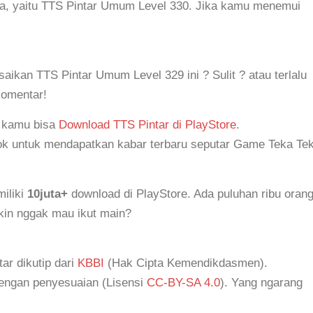
ya, yaitu TTS Pintar Umum Level 330. Jika kamu menemui
kan TTS Pintar Umum Level 329 ini ? Sulit ? atau terlalu
komentar!
, kamu bisa
Download TTS Pintar di PlayStore
.
k untuk mendapatkan kabar terbaru seputar Game Teka Tek
iliki
10juta+
download di PlayStore. Ada puluhan ribu oran
akin nggak mau ikut main?
tar dikutip dari
KBBI
(Hak Cipta Kemendikdasmen).
dengan penyesuaian (Lisensi
CC-BY-SA 4.0
). Yang ngarang