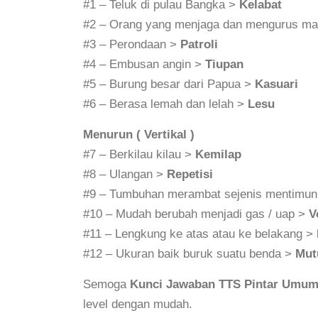
#1 – Teluk di pulau Bangka >
Kelabat
#2 – Orang yang menjaga dan mengurus ma
#3 – Perondaan >
Patroli
#4 – Embusan angin >
Tiupan
#5 – Burung besar dari Papua >
Kasuari
#6 – Berasa lemah dan lelah >
Lesu
Menurun ( Vertikal )
#7 – Berkilau kilau >
Kemilap
#8 – Ulangan >
Repetisi
#9 – Tumbuhan merambat sejenis mentimu
#10 – Mudah berubah menjadi gas / uap >
V
#11 – Lengkung ke atas atau ke belakang >
#12 – Ukuran baik buruk suatu benda >
Mut
Semoga
Kunci Jawaban TTS Pintar Umum
level dengan mudah.