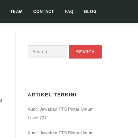
TEAM
CONTACT
FAQ
BLOG
Search
for:
Download Game TTS Pintar
ARTIKEL TERKINI
l
Kunci Jawaban TTS Pintar Umum
Level 737
Kunci Jawaban TTS Pintar Umum