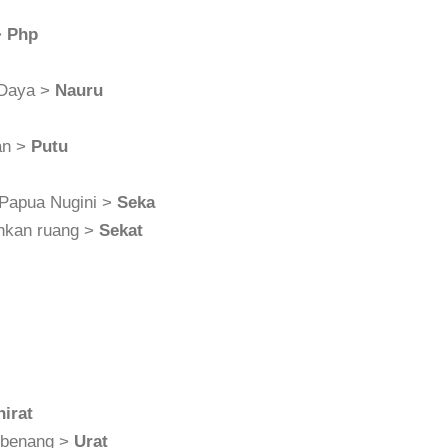
>
Php
 Daya >
Nauru
an >
Putu
 Papua Nugini >
Seka
ahkan ruang >
Sekat
irat
 benang >
Urat