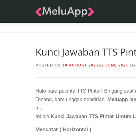
Skip
to
content
Kunci Jawaban TTS Pin
POSTED ON
18 AUGUST 2023
22 JUNE 2025
B
Halo para pecinta TTS Pintar! Bingung saa
Tenang, kamu nggak sendirian.
Meluapp
pun
ini.
Ini dia
Kunci Jawaban TTS Pintar Umum L
Mendatar ( Horizontal )