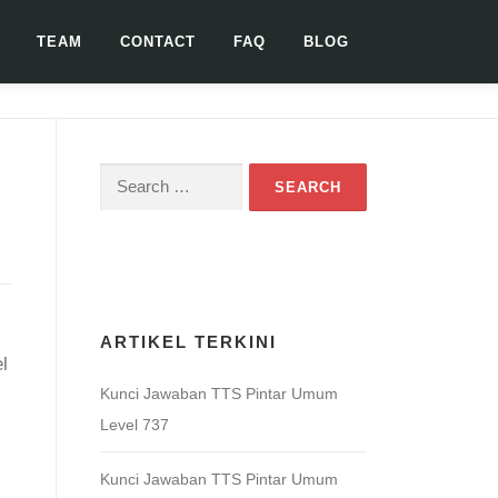
TEAM
CONTACT
FAQ
BLOG
Search
for:
Download Game TTS Pintar
ARTIKEL TERKINI
l
Kunci Jawaban TTS Pintar Umum
Level 737
Kunci Jawaban TTS Pintar Umum