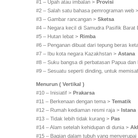
#1 – Upah atau imbalan >
Provisi
#2 – Salah satu bahasa pemrograman web 
#3 – Gambar rancangan >
Sketsa
#4 – Negara kecil di Samudra Pasifik Barat
#5 – Hutan lebat >
Rimba
#6 – Penganan dibuat dari tepung beras ket
#7 – Ibu kota negara Kazakhstan >
Astana
#8 – Suku bangsa di perbatasan Papua dan
#9 – Sesuatu seperti dinding, untuk memis
Menurun ( Vertikal )
#10 – Inisiatif >
Prakarsa
#11 – Berkenaan dengan tema >
Tematik
#12 – Rumah kediaman resmi raja >
Istana
#13 – Tidak lebih tidak kurang >
Pas
#14 – Alam setelah kehidupan di dunia >
Akh
#15 – Bagian dalam tubuh yang menyerupai